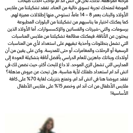
مرحلة المراهقة. لذلك، نحن في اتش آند ام نواكب أحدث صيحات
الموضة لنمنحك تجربة تسوق خالية من العناء. تفقد تشكيلتنا من ملابس
الأولاد والبنات بعمر 8 – 14 عاماً، تستوحي منها إطلالات مميزة لهم.
كما يمكنك اختيار ما يناسبهم من تشكيلتنا من البلوزات المطبوعة
برسومات، والتي-شيرتات والفساتين والإكسسوارات. أما الأولاد الذين
يبحثون عن الأناقة، فيمكنك مطالعة تشكيلتنا من ملابس المناسبات
التي تشمل بنطلونات وأحذية تبقيهم على استعداد لأي من المناسبات
الرسمية أو الرحلات والمغامرات، أو حتى للمدرسة. وكن على يقين من أن
أولادك وبناتك جاهزين للعام الدراسي بأفضل أناقة بتشكيلة العودة إلى
المدارس التي تشمل الزي الموحد. لا داعٍ للبحث أكثر، حيث نضمن لك في
اتش آند ام استعداد طفلك لأية مناسبة. هل تبحث عن عروض مذهلة؟
تفقد عروضنا هنا في اتش آند ام، وتمتع بتنزيلت لغاية 70% على كافة
ملابس الأطفال من ات آند ام، وخصم 15% على ملابس الأطفال
الأساسية!