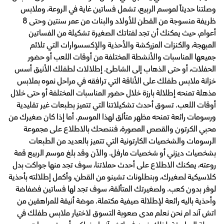
وصلتنا حديثاً لموسم الربيع، تشمل فساتين غاية في الروعة، وملابس
ظريفة منسوجة من القطن للأولاد والبنات من عمر سنتين وحتى 8
أعوام، حيث يمكنك أن تجد لفتاتك الصغيرة تشكيلة من الفساتين
المبهجة، والكنزات المزركشة والأحذية والإكسسوارات التي تلائم
جميعها المناسبات والأنشطة المختلفة من أوقات اللعب أو حضور
الحفلات، أو حتى الذهاب إلى الشاطئ. إطلالات لطفلك الأنيق أسس
خزانة ملابس طفلك على الأناقة التي ترافقه في مراحل نموه بملابس
مذهلة تمنحه إطلالة بارزة خلال حضور المناسبات المختلفة أو حتى خلال
أوقات اللعب. تسوق أحدث تشكيلاتنا التي تتميز بطبعات غير تقليدية
ورسومات رائعة تمنحه مظهر متألق لهذا الموسم. أما إذا كان صغيرك من
محبي الكرتون والقصص المصورة، فننصحك بالاطلاع على مجموعة
الرسومات والشخصيات الكارتونية التي تتميز بالعديد من الطبعات
بشخصيات ديزني أو شخصيات مارفل. والآن وقد بلغ موسم الربيع قمة
روعته، يمكنك الاطلاع على أحدث حملاتنا، سوف تجد منها جواكت بدل
كلاسيكية لصغيرك، وبنطلونات تشينو من القطن، وأكمل إطلالته بأحذية
لوفر بدون كعب. ولصغيرتك المتألقة، سوف تجد لها فساتين فضفاضة
وأحذية باليه رائعة لإطلالة صيفية مكتملة. موضة أنيقة للمراهقين من
اتش آند ام نحن نعلم مدى صعوبة التسوق لاختيار ملابس طفلك في