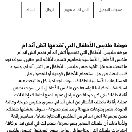
منتجات التجميل
اتش آند ام هوم
الرجال
النساء
موضة ملابس الأطفال التي تقدمها اتش آند ام
موضة ملابس الأطفال التي تقدمها اتش آند ام تقدم اتش آند ام
ملابس الأطفال الأساسية بتصاميم تتسم بالأناقة للمراهقين، سوف تجد
ما تبحث عنه بكل تأكيد ضمن ملابس الأطفال من اتش آند ام. وسواء
كنت تبحث عن جل استحمام للأطفال كهدية أو للحصول على
المستلزمات الأساسية لطفلك، سوف تجد لدينا كل ما تبحث عنه.
استكشف تشكيلتنا الواسعة من ملابس الأطفال، التي سوف تضمن
أناقة طفلك في كل مرحلة من مراحل عمره. امنح أطفالك إطلالات
عملية بأناقة تخطف الأنظار من اتش آند ام. تسوق ملابس مريحة وعالية
الجودة، تتميز بطبعات مبهجة وتصاميم متنوعة - سوف يعشقها طفلك،
ضمن مجموعة اتش آند ام من الملابس المختارة بعناية. تصاميم رائعة
ولأننا نعلم أن طفلك الصغير ينمو بسرعة، نقدم لك في اتش آند ام كافة
احتياجات طفلك التي يحتاجها في مراحل نموه المختلفة. تسوق ملابس