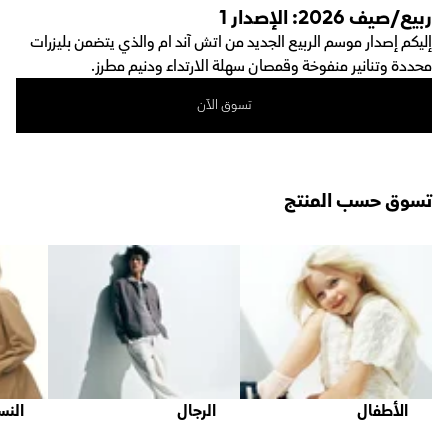
ربيع/صيف 2026: الإصدار 1
إليكم إصدار موسم الربيع الجديد من اتش آند ام والذي يتضمن بليزرات
محددة وتنانير منفوخة وقمصان سهلة الارتداء ودنيم مطرز.
تسوق الآن
تسوق حسب المنتج
الأطفال
الرجال
النس