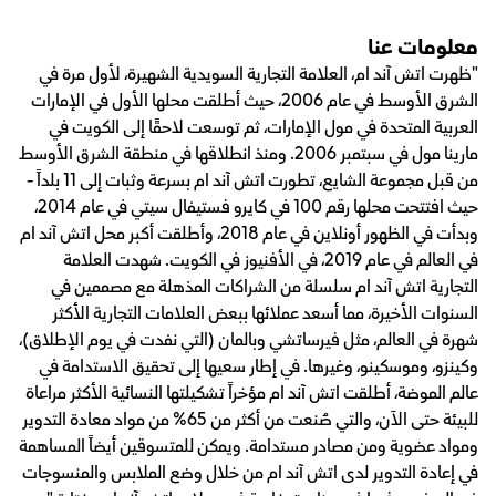
معلومات عنا
"ظهرت اتش آند ام، العلامة التجارية السويدية الشهيرة، لأول مرة في
الشرق الأوسط في عام 2006، حيث أطلقت محلها الأول في الإمارات
العربية المتحدة في مول الإمارات، ثم توسعت لاحقًا إلى الكويت في
مارينا مول في سبتمبر 2006. ومنذ انطلاقها في منطقة الشرق الأوسط
من قبل مجموعة الشايع، تطورت اتش آند ام بسرعة وثبات إلى 11 بلداً -
حيث افتتحت محلها رقم 100 في كايرو فستيفال سيتي في عام 2014،
وبدأت في الظهور أونلاين في عام 2018، وأطلقت أكبر محل اتش آند ام
في العالم في عام 2019، في الأفنيوز في الكويت. شهدت العلامة
التجارية اتش آند ام سلسلة من الشراكات المذهلة مع مصممين في
السنوات الأخيرة، مما أسعد عملائها ببعض العلامات التجارية الأكثر
شهرة في العالم، مثل فيرساتشي وبالمان (التي نفدت في يوم الإطلاق)،
وكينزو، وموسكينو، وغيرها. في إطار سعيها إلى تحقيق الاستدامة في
عالم الموضة، أطلقت اتش آند ام مؤخراً تشكيلتها النسائية الأكثر مراعاة
للبيئة حتى الآن، والتي صُنعت من أكثر من 65% من مواد معادة التدوير
ومواد عضوية ومن مصادر مستدامة. ويمكن للمتسوقين أيضاً المساهمة
في إعادة التدوير لدى اتش آند ام من خلال وضع الملابس والمنسوجات