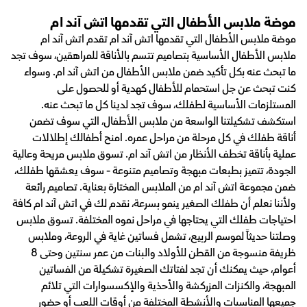
موضة ملابس الأطفال التي تقدمها اتش آند ام
موضة ملابس الأطفال التي تقدمها اتش آند ام تقدم اتش آند ام
ملابس الأطفال الأساسية بتصاميم تتسم بالأناقة للمراهقين، سوف تجد
ما تبحث عنه بكل تأكيد ضمن ملابس الأطفال من اتش آند ام. وسواء
كنت تبحث عن جل استحمام للأطفال كهدية أو للحصول على
المستلزمات الأساسية لطفلك، سوف تجد لدينا كل ما تبحث عنه.
استكشف تشكيلتنا الواسعة من ملابس الأطفال، التي سوف تضمن
أناقة طفلك في كل مرحلة من مراحل عمره. امنح أطفالك إطلالات
عملية بأناقة تخطف الأنظار من اتش آند ام. تسوق ملابس مريحة وعالية
الجودة، تتميز بطبعات مبهجة وتصاميم متنوعة - سوف يعشقها طفلك،
ضمن مجموعة اتش آند ام من الملابس المختارة بعناية. تصاميم رائعة
ولأننا نعلم أن طفلك الصغير ينمو بسرعة، نقدم لك في اتش آند ام كافة
احتياجات طفلك التي يحتاجها في مراحل نموه المختلفة. تسوق ملابس
وصلتنا حديثاً لموسم الربيع، تشمل فساتين غاية في الروعة، وملابس
ظريفة منسوجة من القطن للأولاد والبنات من عمر سنتين وحتى 8
أعوام، حيث يمكنك أن تجد لفتاتك الصغيرة تشكيلة من الفساتين
المبهجة، والكنزات المزركشة والأحذية والإكسسوارات التي تلائم
جميعها المناسبات والأنشطة المختلفة من أوقات اللعب أو حضور