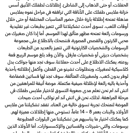
الحفلات، أو حتى الذهاب إلى الشاطئ. إطلالات لطفلك الأنيق أسس
خزانة ملابس طفلك على الأناقة التي ترافقه في مراحل نموه بملابس
مذهلة تمنحه إطلالة بارزة خلال حضور المناسبات المختلفة أو حتى خلال
أوقات اللعب. تسوق أحدث تشكيلاتنا التي تتميز بطبعات غير تقليدية
ورسومات رائعة تمنحه مظهر متألق لهذا الموسم. أما إذا كان صغيرك من
محبي الكرتون والقصص المصورة، فننصحك بالاطلاع على مجموعة
الرسومات والشخصيات الكارتونية التي تتميز بالعديد من الطبعات
بشخصيات ديزني أو شخصيات مارفل. والآن وقد بلغ موسم الربيع قمة
روعته، يمكنك الاطلاع على أحدث حملاتنا، سوف تجد منها جواكت بدل
كلاسيكية لصغيرك، وبنطلونات تشينو من القطن، وأكمل إطلالته بأحذية
لوفر بدون كعب. ولصغيرتك المتألقة، سوف تجد لها فساتين فضفاضة
وأحذية باليه رائعة لإطلالة صيفية مكتملة. موضة أنيقة للمراهقين من
اتش آند ام نحن نعلم مدى صعوبة التسوق لاختيار ملابس طفلك في
مرحلة المراهقة. لذلك، نحن في اتش آند ام نواكب أحدث صيحات
الموضة لنمنحك تجربة تسوق خالية من العناء. تفقد تشكيلتنا من ملابس
الأولاد والبنات بعمر 8 – 14 عاماً، تستوحي منها إطلالات مميزة لهم.
كما يمكنك اختيار ما يناسبهم من تشكيلتنا من البلوزات المطبوعة
برسومات، والتي-شيرتات والفساتين والإكسسوارات. أما الأولاد الذين