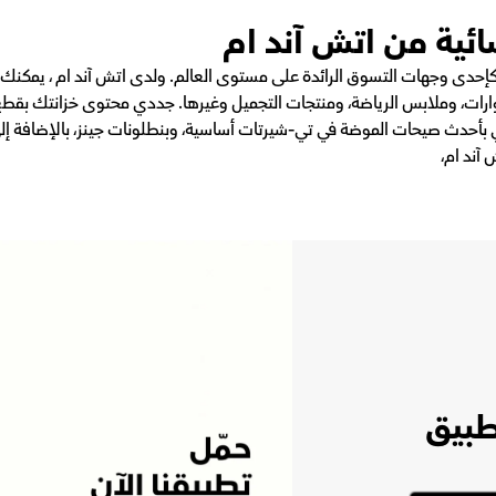
ئية من اتش آند ام
كإحدى وجهات التسوق الرائدة على مستوى العالم. ولدى اتش آند ام ، يمك
رات، وملابس الرياضة، ومنتجات التجميل وغيرها. جددي محتوى خزانتك بقطع
 بأحدث صيحات الموضة في تي-شيرتات أساسية، وبنطلونات جينز، بالإضافة إلى 
آند ام،
طبيق